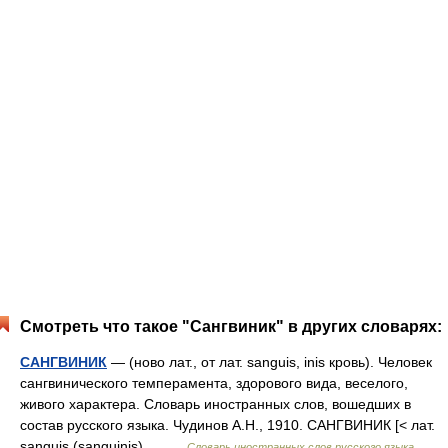
Смотреть что такое "Сангвиник" в других словарях:
САНГВИНИК
— (ново лат., от лат. sanguis, inis кровь). Человек
сангвинического темперамента, здорового вида, веселого,
живого характера. Словарь иностранных слов, вошедших в
состав русского языка. Чудинов А.Н., 1910. САНГВИНИК [< лат.
sanguis (sanguinis)… …
Словарь иностранных слов русского языка