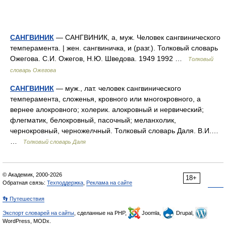
САНГВИНИК
— САНГВИНИК, а, муж. Человек сангвинического
темперамента. | жен. сангвиничка, и (разг.). Толковый словарь
Ожегова. С.И. Ожегов, Н.Ю. Шведова. 1949 1992 …
Толковый
словарь Ожегова
САНГВИНИК
— муж., лат. человек сангвинического
темперамента, сложенья, кровного или многокровного, а
вернее алокровного; холерик. алокровный и нервический;
флегматик, белокровный, пасочный; меланхолик,
чернокровный, черножелчный. Толковый словарь Даля. В.И.…
…
Толковый словарь Даля
© Академик, 2000-2026
18+
Обратная связь:
Техподдержка
,
Реклама на сайте
👣 Путешествия
Экспорт словарей на сайты
, сделанные на PHP,
Joomla,
Drupal,
WordPress, MODx.