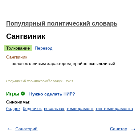
Популярный политический словарь
Сангвиник
Толкование
Перевод
Сангвиник
— человек с живым характером, крайне вспыльчивый.
Популярный политический словарь
.
1923
.
Игры ⚽
Нужно сделать НИР?
Синонимы
:
бодряк
,
бодрячок
,
весельчак
,
темперамент
,
тип темперамента
Санаторий
Санитар